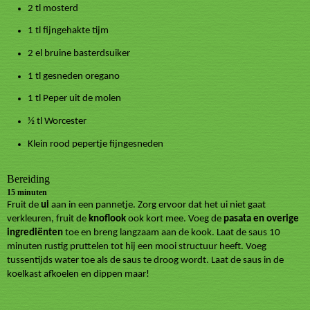
2
tl mosterd
1 tl fijngehakte tijm
2
el bruine basterdsuiker
1 tl gesneden oregano
1 tl Peper uit de molen
½
tl Worcester
Klein rood pepertje
fijngesneden
Bereiding
15 minuten
Fruit de
ui
aan in een pannetje. Zorg ervoor dat het ui niet gaat
verkleuren, fruit de
knoflook
ook kort mee. Voeg de
pasata
en overige
ingrediënten
toe en breng langzaam aan de kook. Laat de saus 10
minuten rustig pruttelen tot hij een mooi structuur heeft. Voeg
tussentijds water toe als de saus te droog wordt. Laat de saus in de
koelkast afkoelen en dippen maar!