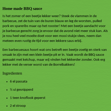
Home made BBQ sauce
Is het zomer of een beetje lekker weer? Steek de vlammen in de
barbecue, zet de tuin van de buren blauw en leg de worsten, pulled
pork en spareribs maar op het rooster! Met een beetje aandacht voor
je barbecue gerecht zorg je ervoor dat de avond niet meer stuk kan. Als
je nou heel veel moeite doet voor een mooi stukje vlees, neem dan
meteen even rustig de tijd voor een lekkere saus erbij.
Een barbecuesaus hoort wat ons betreft een beetje zoetig en sterk van
smaak te zijn met een klein beetje pit er in. Vaak wordt de BBQ sauce
gemaakt met ketchup, maar wij vinden het lekkerder zonder. Ook erg
lekker met de verser worst van de Borrelbakkers!
Ingredienten
6 el
passata
½ ui gesnipperd
1 teen knoflook geperst
2
el stroop