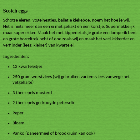
Scotch eggs
Schotse eieren, vogelnestjes, balletje kiekeboe, noem het hoe je wil.
Het is niets meer dan een ei met gehakt en een korstje. Supermakkelijk
maar superlekker. Maak het met kippenei als je grote een lomperik bent
en grote borreltrek hebt of doe zoals wij en maak het veel lekkerder en
verfijnder (lees; kleiner) van kwartelei.
Ingrediënten:
12 kwarteleitjes
250 gram worstvlees (wij gebruiken varkensvlees vanwege het
vetgehalte)
3 theelepels mosterd
2 theelepels gedroogde peterselie
Peper
Bloem
Panko (paneermeel of broodkruim kan ook)