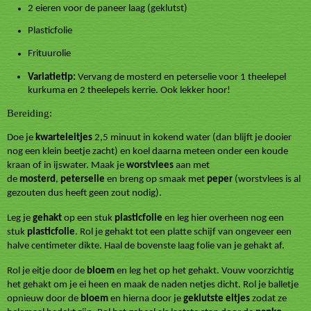
2 eieren voor de paneer laag (geklutst)
Plasticfolie
Frituurolie
Variatietip:
Vervang de mosterd en peterselie voor 1 theelepel
kurkuma en 2 theelepels kerrie. Ook lekker hoor!
Bereiding:
Doe je
kwarteleitjes
2,5 minuut in kokend water (dan blijft je dooier
nog een klein beetje zacht) en koel daarna meteen onder een koude
kraan of in ijswater. Maak je
worstvlees
aan met
de
mosterd
,
peterselie
en breng op smaak met
peper
(worstvlees is al
gezouten dus heeft geen zout nodig).
Leg je
gehakt
op een stuk
plasticfolie
en leg hier overheen nog een
stuk
plasticfolie
. Rol je gehakt tot een platte schijf van ongeveer een
halve centimeter dikte. Haal de bovenste laag folie van je gehakt af.
Rol je eitje door de
bloem
en leg het op het gehakt. Vouw voorzichtig
het gehakt om je ei heen en maak de naden netjes dicht. Rol je balletje
opnieuw door de
bloem
en hierna door je
geklutste eitjes
zodat ze